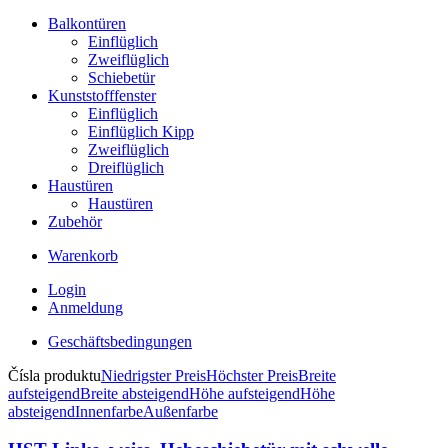
Balkontüren
Einflüglich
Zweiflüglich
Schiebetür
Kunststofffenster
Einflüglich
Einflüglich Kipp
Zweiflüglich
Dreiflüglich
Haustüren
Haustüren
Zubehör
Warenkorb
Login
Anmeldung
Geschäftsbedingungen
Čísla produktu
Niedrigster Preis
Höchster Preis
Breite
aufsteigend
Breite absteigend
Höhe aufsteigend
Höhe
absteigend
Innenfarbe
Außenfarbe